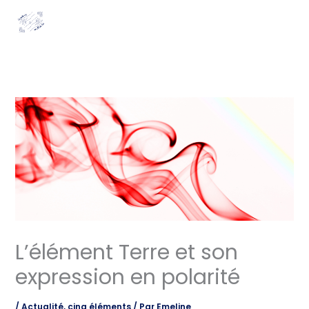
Aller
MAI
au
MEN
contenu
L’élément Terre et son
expression en polarité
/
Actualité
,
cinq éléments
/ Par
Emeline