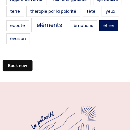
terre
thérapie par la polarité
tête
yeux
éléments
écoute
émotions
éther
évasion