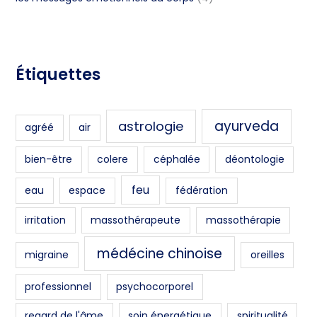
Étiquettes
ayurveda
astrologie
agréé
air
bien-être
colere
céphalée
déontologie
feu
eau
espace
fédération
irritation
massothérapeute
massothérapie
médécine chinoise
migraine
oreilles
professionnel
psychocorporel
regard de l'âme
soin énergétique
spiritualité