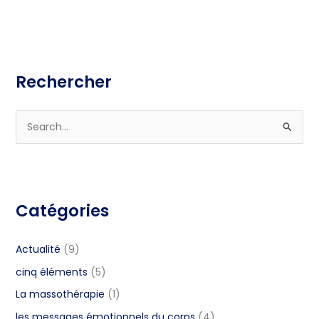
Rechercher
S
e
a
r
Catégories
c
h
f
Actualité
(9)
o
cinq éléments
(5)
r
La massothérapie
(1)
:
les messages émotionnels du corps
(4)