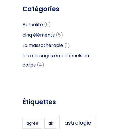
c
Catégories
h
Actualité
(9)
f
o
cinq éléments
(5)
r
La massothérapie
(1)
:
les messages émotionnels du
corps
(4)
Étiquettes
astrologie
agréé
air