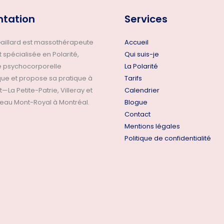
ntation
Services
aillard est massothérapeute
Accueil
 spécialisée en Polarité,
Qui suis-je
 psychocorporelle
La Polarité
ue et propose sa pratique à
Tarifs
La Petite-Patrie, Villeray et
Calendrier
ateau Mont-Royal à Montréal.
Blogue
Contact
Mentions légales
Politique de confidentialité