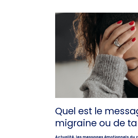
Quel
est
le
message
émotionnel
de
ta
migraine
ou
de
ta
Quel est le messa
céphalée
migraine ou de ta
?
Actualité
,
les messages émotionnels du 