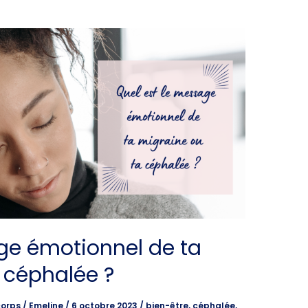
ge émotionnel de ta
 céphalée ?
corps
/
Emeline
/
6 octobre 2023
/
bien-être
,
céphalée
,