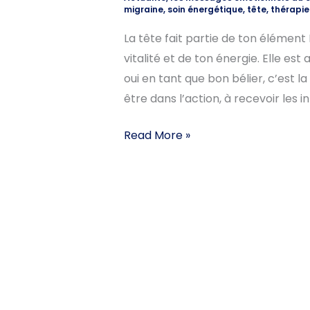
migraine
,
soin énergétique
,
tête
,
thérapie
La tête fait partie de ton élément 
vitalité et de ton énergie. Elle est
oui en tant que bon bélier, c’est l
être dans l’action, à recevoir les i
Read More »