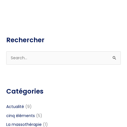
Rechercher
S
e
a
r
Catégories
c
h
f
Actualité
(9)
o
cinq éléments
(5)
r
La massothérapie
(1)